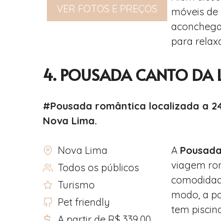
VER FOTOS E PREÇOS
móveis de
aconchegan
para relax
4. POUSADA CANTO DA 
#Pousada romântica localizada a 2
Nova Lima.
Nova Lima
A
Pousada
viagem rom
Todos os públicos
comodidade
Turismo
modo, a po
Pet friendly
tem piscin
A partir de R$ 339,00