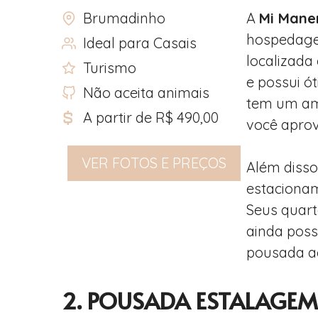
Brumadinho
A
Mi Mane
hospedagem
Ideal para Casais
localizada
Turismo
e possui ó
Não aceita animais
tem um amb
A partir de R$ 490,00
você aprove
VER FOTOS E PREÇOS
Além disso
estacionam
Seus quart
ainda pos
pousada ac
2. POUSADA ESTALAGEM