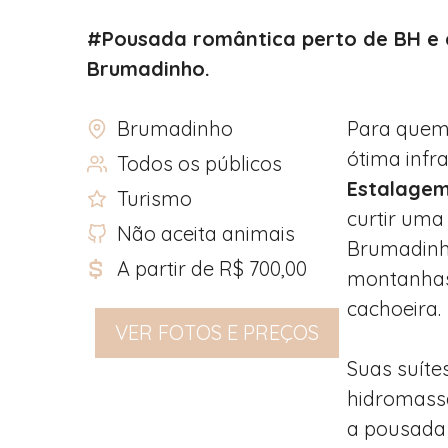
#Pousada romântica perto de BH e c
Brumadinho.
Brumadinho
Para quem
ótima infr
Todos os públicos
Estalagem
Turismo
curtir uma
Não aceita animais
Brumadinho
A partir de R$ 700,00
montanhas, 
cachoeira.
VER FOTOS E PREÇOS
Suas suíte
hidromassa
a pousada 