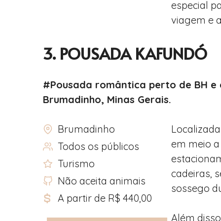
especial p
viagem e 
3.
POUSADA KAFUNDÓ
#Pousada romântica perto de BH e 
Brumadinho, Minas Gerais.
Brumadinho
Localizad
em meio a 
Todos os públicos
estaciona
Turismo
cadeiras, 
Não aceita animais
sossego d
A partir de R$ 440,00
Além disso