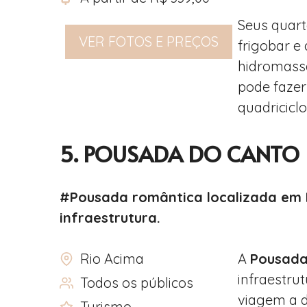
Seus quart
VER FOTOS E PREÇOS
frigobar e
hidromass
pode fazer
quadriciclo
5. POUSADA DO CANTO
#Pousada romântica localizada em 
infraestrutura.
Rio Acima
A
Pousada
infraestru
Todos os públicos
viagem a d
Turismo