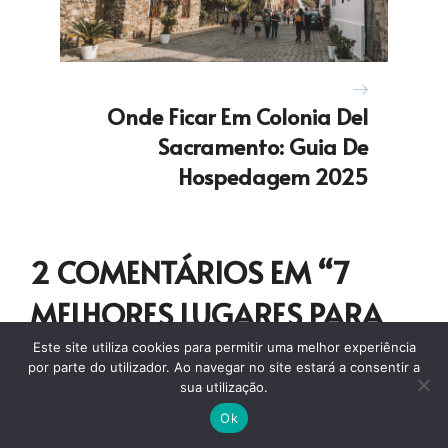
Onde Ficar Em Colonia Del
Sacramento: Guia De
Hospedagem 2025
2 COMENTÁRIOS EM “7
MELHORES LUGARES PARA
PASSAR O NATAL NO
Este site utiliza cookies para permitir uma melhor experiência
por parte do utilizador. Ao navegar no site estará a consentir a
BRASIL”
sua utilização.
Ok